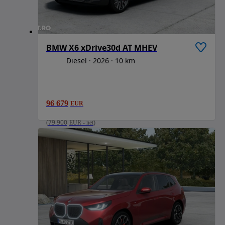
BMW X6 xDrive30d AT MHEV
Diesel
2026
10 km
96 679
EUR
(
79 900
EUR
-
net
)