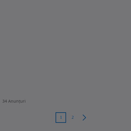
34
Anunțuri
1
2