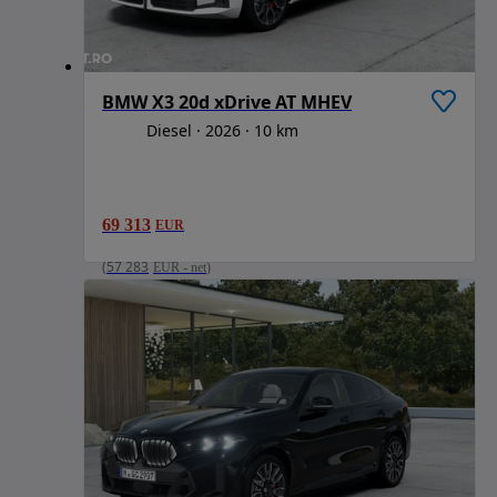
BMW X3 20d xDrive AT MHEV
Diesel
2026
10 km
69 313
EUR
(
57 283
EUR
-
net
)