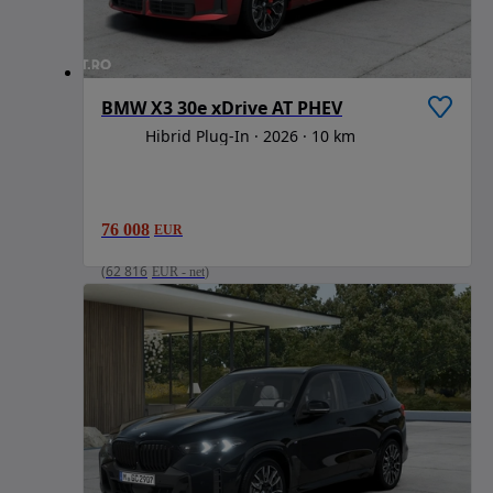
BMW X3 30e xDrive AT PHEV
Hibrid Plug-In
2026
10 km
76 008
EUR
(
62 816
EUR
-
net
)