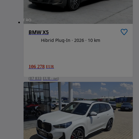
BMW X5
Hibrid Plug-In
2026
10 km
106 278
EUR
(
87 833
EUR
-
net
)