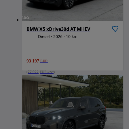
BMW X5 xDrive30d AT MHEV
Diesel
2026
10 km
93 197
EUR
(
77 022
EUR
-
net
)