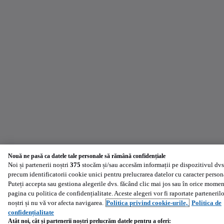
Nouă ne pasă ca datele tale personale să rămână confidențiale
Noi și partenerii noștri
375
stocăm și/sau accesăm informații pe dispozitivul dvs
precum identificatorii cookie unici pentru prelucrarea datelor cu caracter person
Puteți accepta sau gestiona alegerile dvs. făcând clic mai jos sau în orice momen
pagina cu politica de confidențialitate. Aceste alegeri vor fi raportate partenerilo
noștri și nu vă vor afecta navigarea.
Politica privind cookie-urile,
Politica de
confidențialitate
Atât noi, cât și partenerii noștri prelucrăm datele pentru a oferi: